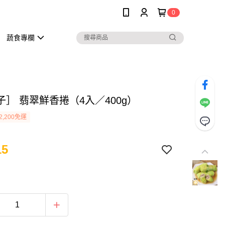
0
蔬食專欄
子］ 翡翠鮮香捲（4入／400g）
2,200免運
15