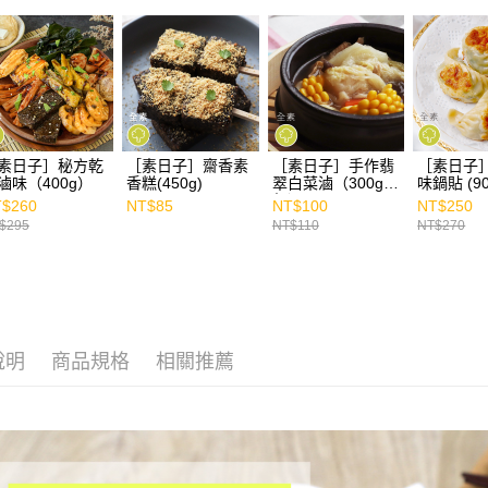
素日子］秘方乾
［素日子］齋香素
［素日子］手作翡
［素日子
滷味（400g）
香糕(450g)
翠白菜滷（300g／
味鍋貼
份）
$260
NT$85
NT$100
NT$250
$295
NT$110
NT$270
說明
商品規格
相關推薦