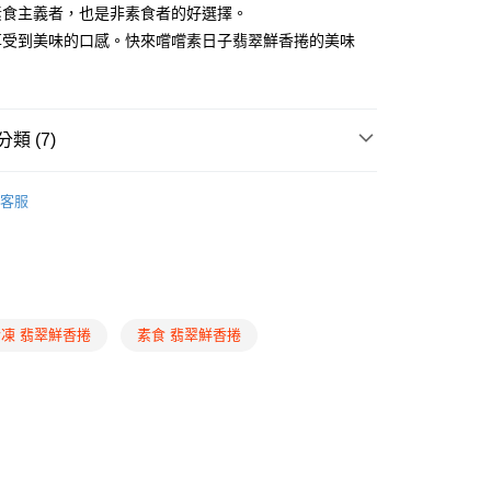
素食主義者，也是非素食者的好選擇。
享受到美味的口感。快來嚐嚐素日子翡翠鮮香捲的美味
後全家取貨
20，滿NT$2,200(含以上)免運費
類 (7)
取貨(快速到店)
30，滿NT$2,300(含以上)免運費
牌商品
中式功夫料理
客服
推薦
20，滿NT$2,200(含以上)免運費
型方便選
蛋素專區
宅配
查看運費
理
中式料理
理
火鍋鍋物
凍 翡翠鮮香捲
素食 翡翠鮮香捲