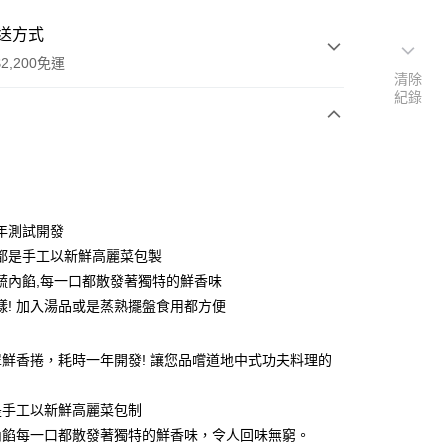
送方式
2,200免運
清除
紀錄
次付款
年測試開發
都是手工以新鮮高麗菜包製
蔬內餡,每一口都散發著獨特的鮮香味
樣! 加入湯品或是蒸熟擺盤食用都方便
y
鮮香捲，耗時一年開發! 讓您品嚐道地中式功夫料理的
。
是手工以新鮮高麗菜包制
內餡每一口都散發著獨特的鮮香味，令人回味無窮。