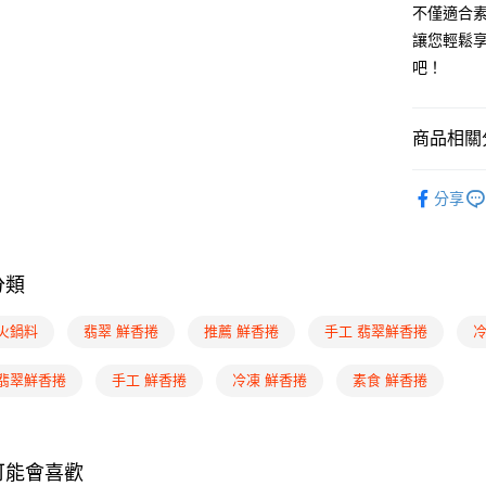
不僅適合
運送方式
讓您輕鬆
吧！
冷凍付款
每筆NT$2
商品相關分
冷凍7-11
每筆NT$2
素日子品
分享
冷凍宅配
人氣商品
每筆NT$2
依吃素類
離島冷凍
分類
各式素料
各式素料
 火鍋料
翡翠 鮮香捲
推薦 鮮香捲
手工 翡翠鮮香捲
冷
火鍋專區
 翡翠鮮香捲
手工 鮮香捲
冷凍 鮮香捲
素食 鮮香捲
冷凍商品
可能會喜歡