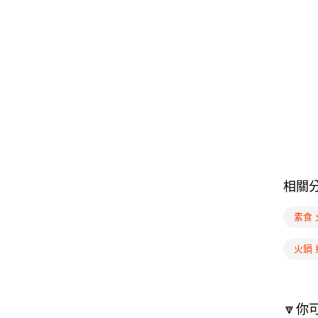
相關
素食
火鍋
🔽你