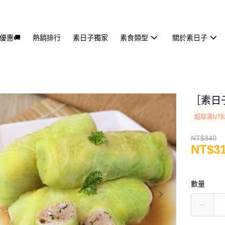
優惠🚚
熱銷排行
素日子獨家
素食類型
關於素日子
［素日
超取滿NT$
NT$340
NT$3
數量