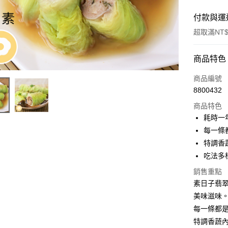
付款與運
超取滿NT$
付款方式
商品特色
信用卡一
商品編號
8800432
LINE Pay
商品特色
Apple Pay
耗時一
每一條
街口支付
特調香
悠遊付
吃法多
Google Pa
銷售重點
素日子翡翠
全盈+PAY
美味滋味
ATM付款
每一條都
特調香蔬