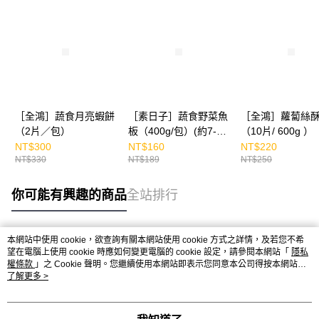
［全鴻］蔬食月亮蝦餅
［素日子］蔬食野菜魚
［全鴻］蘿蔔絲
（2片／包）
板（400g/包）(約7-8
（10片/ 600g ）
片)
NT$300
NT$160
NT$220
NT$330
NT$189
NT$250
你可能有興趣的商品
全站排行
本網站中使用 cookie，欲查詢有關本網站使用 cookie 方式之詳情，及若您不希
熱門標籤
望在電腦上使用 cookie 時應如何變更電腦的 cookie 設定，請參閱本網站「
隱私
權條款
」之 Cookie 聲明。您繼續使用本網站即表示您同意本公司得按本網站使
用條款之 Cookie 聲明使用 cookie。
了解更多 >