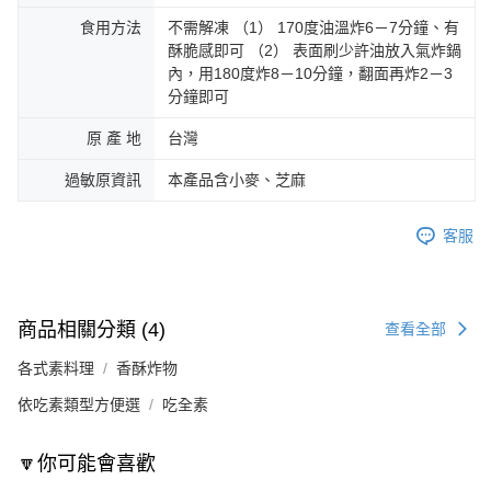
食用方法
不需解凍 （1） 170度油溫炸6－7分鐘、有
酥脆感即可 （2） 表面刷少許油放入氣炸鍋
內，用180度炸8－10分鐘，翻面再炸2－3
分鐘即可
原 產 地
台灣
過敏原資訊
本產品含小麥、芝麻
客服
商品相關分類 (4)
查看全部
各式素料理
香酥炸物
依吃素類型方便選
吃全素
🔽你可能會喜歡