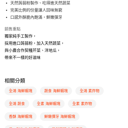
街口支付
天然蒟蒻粉製作、吃得進天然蔬菜
完美比例的份量讓人回味無窮
悠遊付
口感外酥脆內飽滿，鮮嫩彈牙
Google Pay
銷售重點
全盈+PAY
獨家純手工製作，
採用進口蒟蒻粉，加入天然蔬菜，
ATM付款
與小農合作契種芹菜、洋地瓜，
帶來不一樣的好滋味
運送方式
冷凍付款後全家取貨
每筆NT$220，滿NT$2,200(含以上)免運費
相關分類
冷凍7-11取貨(快速到店)
全鴻 海鮮蝦塊
蔬食 海鮮蝦塊
全鴻 素炸物
每筆NT$230，滿NT$2,300(含以上)免運費
冷凍宅配
全鴻 蔬食
全素 海鮮蝦塊
全素 素炸物
每筆NT$220，滿NT$2,200(含以上)免運費
香酥 海鮮蝦塊
鮮嫩彈牙 海鮮蝦塊
離島冷凍宅配
查看運費