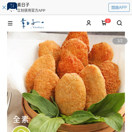
素日子
開啟APP
立刻使用官方APP
0
1
/
2