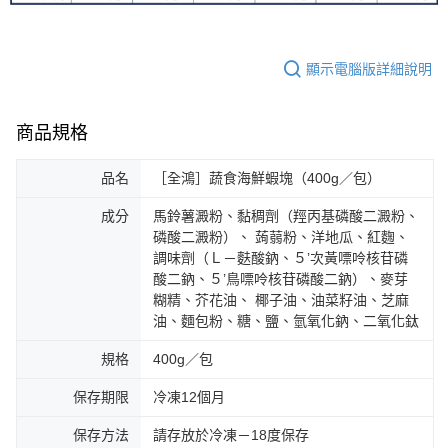
顯示電腦版詳細說明
商品規格
品名
［全鴻］蔬食海鮮蝦塊（400g／包）
成分
馬鈴薯澱粉、黏稠劑（羥丙基磷酸二澱粉、
磷酸二澱粉）、 蒟蒻粉、洋地瓜、紅麴、
調味劑（Ｌ－麩酸鈉、５’次黃嘌呤核苷磷
酸二鈉、５’鳥嘌呤核苷磷酸二鈉）、麥芽
糊精、芥花油、 椰子油、油菜籽油、芝麻
油、麵包粉、糖、鹽、氫氧化鈉、二氧化鈦
規格
400g／包
保存期限
冷凍12個月
保存方法
請存放於冷凍－18度保存