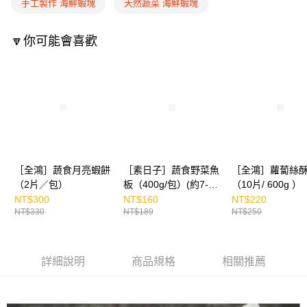
手工製作 海鮮蝦塊
天然蔬菜 海鮮蝦塊
🔽你可能會喜歡
［全鴻］蔬食月亮蝦餅
［素日子］蔬食野菜魚
［全鴻］蘿蔔絲
（2片／包）
板（400g/包）(約7-8
（10片/ 600g ）
片)
NT$300
NT$160
NT$220
NT$330
NT$189
NT$250
詳細說明
商品規格
相關推薦