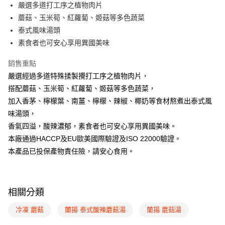
街口支付
嚴選多道打工序之植物肉片
蘑菇、玉米筍、紅蘿蔔、姬菇等多色蔬菜
悠遊付
泰式風味湯頭
Google Pay
素食者也可安心享用異國美味
全盈+PAY
銷售重點
嚴選經過多道特殊揉製攪打工序之植物肉片，
ATM付款
搭配蘑菇、玉米筍、紅蘿蔔、姬菇等多色蔬菜，
加入香茅、檸檬葉、南薑、檸檬、辣椒、椰奶等食材熬煮出泰式風
運送方式
味湯頭，
冷凍付款後全家取貨
香氣四溢，酸辣濃郁，素食者也可安心享用異國美味。
每筆NT$220，滿NT$2,200(含以上)免運費
本廠通過HACCP及EU歐美國際驗證及ISO 22000驗證。
冷凍7-11取貨(快速到店)
本產品已投保產物責任險，請安心食用。
每筆NT$230，滿NT$2,300(含以上)免運費
冷凍宅配
相關分類
每筆NT$220，滿NT$2,200(含以上)免運費
冷凍 蘑菇
蘭揚 泰式酸辣蘑菇湯
蘭揚 蘑菇湯
離島冷凍宅配
查看運費