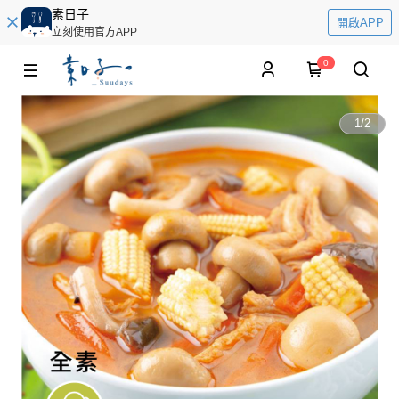
素日子
開啟APP
立刻使用官方APP
0
1
/
2