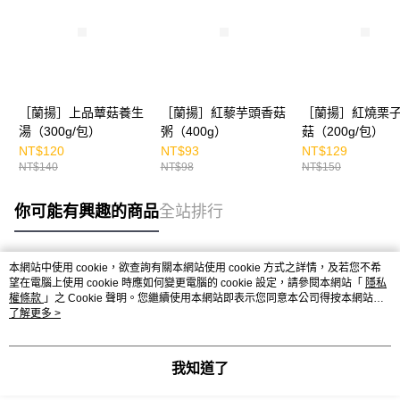
［蘭揚］上品蕈菇養生
［蘭揚］紅藜芋頭香菇
［蘭揚］紅燒栗
湯（300g/包）
粥（400g）
菇（200g/包）
NT$120
NT$93
NT$129
NT$140
NT$98
NT$150
你可能有興趣的商品
全站排行
本網站中使用 cookie，欲查詢有關本網站使用 cookie 方式之詳情，及若您不希
熱門標籤
望在電腦上使用 cookie 時應如何變更電腦的 cookie 設定，請參閱本網站「
隱私
權條款
」之 Cookie 聲明。您繼續使用本網站即表示您同意本公司得按本網站使
用條款之 Cookie 聲明使用 cookie。
了解更多 >
我知道了