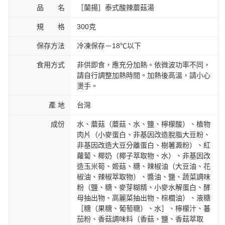
品 名
［蘭揚］泰式酸辣蘑菇湯
規 格
300克
保存方法
冷凍保存－18℃以下
食用方式
非供即食，應充分加熱。依微波功率不同，
請自行調整加熱時間。加熱後高溫，請小心
燙手。
產 地
台灣
成份
水、蘑菇（蘑菇、水、鹽、檸檬酸）、植物
肉片（小麥蛋白、非基因改造脫脂大豆粉、
非基因改造大豆分離蛋白、樹薯澱粉）、紅
蘿蔔、椰奶（椰子萃取物、水）、非基因改
造玉米筍、姬菇、糖、辣椒油（大豆油、花
椒油、辣椒萃取物）、醬油、鹽、蔬菜調味
粉（鹽、糖、麥芽糊精、小麥水解蛋白、酵
母抽出物、高麗菜抽出物、棕櫚油）、液糖
［糖（果糖、葡萄糖）、水］、檸檬汁、蕃
茄粉、香菇調味料（香菇、鹽、香菇萃取