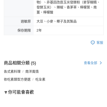
物）、非基因改造玉米發酵粉（麥芽糊精、
發酵玉米）、辣椒、香茅草、檸檬葉、南
薑、檸檬酸
過敏原
大豆、小麥、椰子及其製品
保存期限
2年
客服
商品相關分類 (5)
查看全部
各式素料理
南洋風情
依吃素類型方便選
吃全素
🔽你可能會喜歡