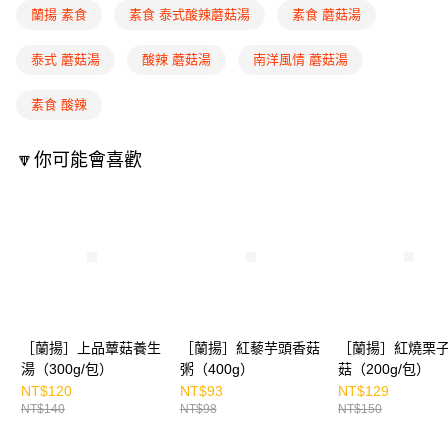
蘭揚 素食
素食 泰式酸辣蘑菇湯
素食 蘑菇湯
泰式 蘑菇湯
酸辣 蘑菇湯
南洋風情 蘑菇湯
素食 酸辣
🔽你可能會喜歡
［蘭揚］上品蕈菇養生
［蘭揚］紅藜芋頭香菇
［蘭揚］紅燒栗
湯（300g/包）
粥（400g）
菇（200g/包）
NT$120
NT$93
NT$129
NT$140
NT$98
NT$150