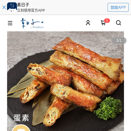
素日子
開啟APP
立刻使用官方APP
0
1
/
1