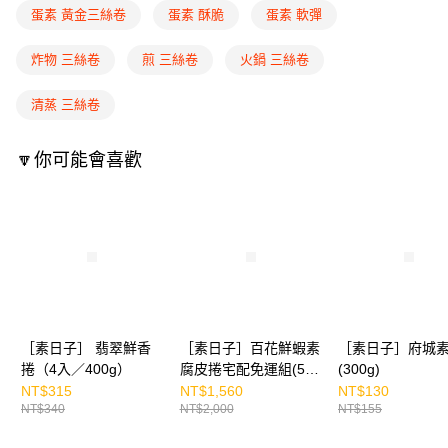
蛋素 黃金三絲卷
蛋素 酥脆
蛋素 軟彈
炸物 三絲卷
煎 三絲卷
火鍋 三絲卷
清蒸 三絲卷
🔽你可能會喜歡
［素日子］ 翡翠鮮香
［素日子］百花鮮蝦素
［素日子］府城
捲（4入／400g）
腐皮捲宅配免運組(5
(300g)
盒)
NT$315
NT$1,560
NT$130
NT$340
NT$2,000
NT$155