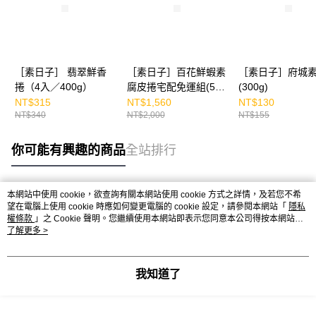
［素日子］ 翡翠鮮香
［素日子］百花鮮蝦素
［素日子］府城
捲（4入／400g）
腐皮捲宅配免運組(5
(300g)
盒)
NT$315
NT$1,560
NT$130
NT$340
NT$2,000
NT$155
你可能有興趣的商品
全站排行
本網站中使用 cookie，欲查詢有關本網站使用 cookie 方式之詳情，及若您不希
熱門標籤
望在電腦上使用 cookie 時應如何變更電腦的 cookie 設定，請參閱本網站「
隱私
權條款
」之 Cookie 聲明。您繼續使用本網站即表示您同意本公司得按本網站使
用條款之 Cookie 聲明使用 cookie。
了解更多 >
我知道了