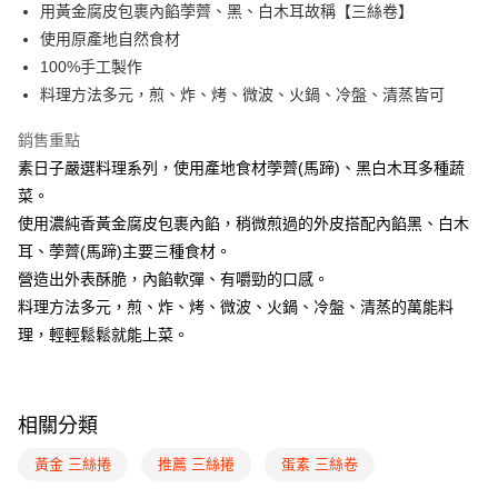
街口支付
用黃金腐皮包裹內餡荸薺、黑、白木耳故稱【三絲卷】
使用原產地自然食材
悠遊付
100%手工製作
Google Pay
料理方法多元，煎、炸、烤、微波、火鍋、冷盤、清蒸皆可
全盈+PAY
銷售重點
素日子嚴選料理系列，使用產地食材荸薺(馬蹄)、黑白木耳多種蔬
ATM付款
菜。
使用濃純香黃金腐皮包裹內餡，稍微煎過的外皮搭配內餡黑、白木
運送方式
耳、荸薺(馬蹄)主要三種食材。
冷凍付款後全家取貨
營造出外表酥脆，內餡軟彈、有嚼勁的口感。
每筆NT$220，滿NT$2,200(含以上)免運費
料理方法多元，煎、炸、烤、微波、火鍋、冷盤、清蒸的萬能料
冷凍7-11取貨(快速到店)
理，輕輕鬆鬆就能上菜。
每筆NT$230，滿NT$2,300(含以上)免運費
冷凍宅配
相關分類
每筆NT$220，滿NT$2,200(含以上)免運費
黃金 三絲捲
推薦 三絲捲
蛋素 三絲卷
離島冷凍宅配
查看運費