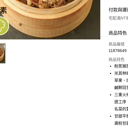
付款與運
宅配滿NT$
付款方式
商品特色
信用卡一
商品編號
11878649
LINE Pay
商品特色
Apple Pay
粉蒸猴
米其林
街口支付
草果、
悠遊付
鹹鮮回
三重火
Google Pa
道工序
全盈+PAY
名菜的
甘甜平
ATM付款
澱粉甘