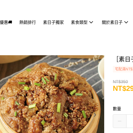
優惠🚚
熱銷排行
素日子獨家
素食類型
關於素日子
［素日子
宅配滿NT$
NT$350
NT$2
數量