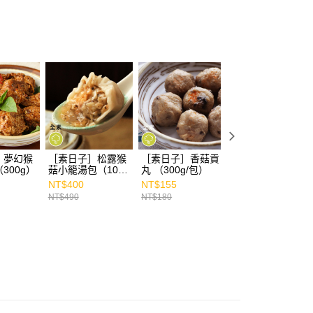
］夢幻猴
［素日子］松露猴
［素日子］香菇貢
［素日子］菇菇羊
300g）
菇小籠湯包（10
丸 （300g/包）
肚菌燉湯 (900g)
入/320g）
NT$400
NT$155
NT$450
NT$490
NT$180
NT$529