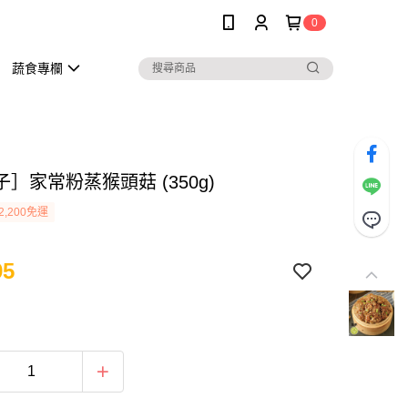
0
蔬食專欄
］家常粉蒸猴頭菇 (350g)
2,200免運
95