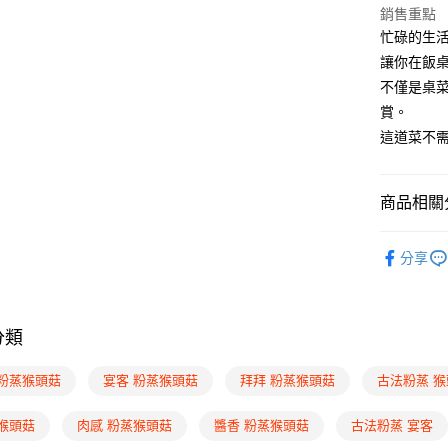
銷售重點
運送方式
忙碌的生
讓你在飯
冷凍7-11
不僅是桌
每筆NT$2
賞。
冷凍宅配
這道菜不
每筆NT$2
離島冷凍
商品相關分
素日子品
分享
依吃素類
各式素料
分類
素食宴客菜
冷凍商品
 粉蒸猴頭菇
宴客 粉蒸猴頭菇
拜拜 粉蒸猴頭菇
古法粉蒸 
全站最新
 猴頭菇
肉感 粉蒸猴頭菇
醬香 粉蒸猴頭菇
古法粉蒸 宴客