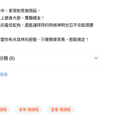
活中，家常粉蒸猴頭菇，
桌上變身大廚，驚豔親友！
取貨(快速到店)
菜的最佳配角，還能讓拜拜的時候神明也忍不住點頭讚
30，滿NT$2,300(含以上)免運費
需要你有米其林的廚藝，只需簡單蒸煮，輕鬆搞定！
20，滿NT$2,200(含以上)免運費
宅配
查看運費
類 (6)
牌商品
中式功夫料理
客服
型方便選
吃全素
理
中式料理
/年菜/拜拜素菜/套組
猴頭菇
家常 猴頭菇
宴客 猴頭菇
上架商品