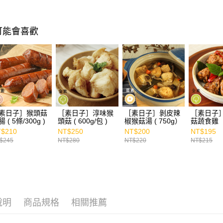
可能會喜歡
素日子］猴頭菇
［素日子］淳味猴
［素日子］剝皮辣
［素日子
 ( 5條/300g )
頭菇 ( 600g/包 )
椒猴菇湯 ( 750g）
菇蔬食雞（
$210
NT$250
NT$200
NT$195
$245
NT$280
NT$220
NT$215
說明
商品規格
相關推薦