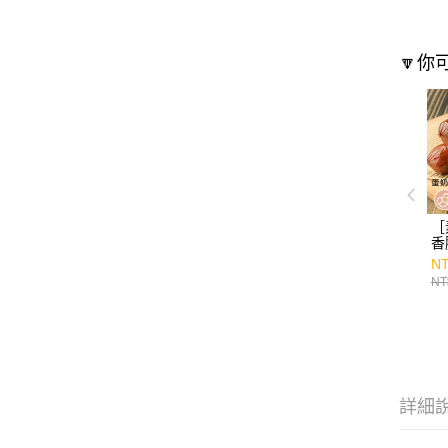
🔽你
［
香腸
NT
NT
詳細