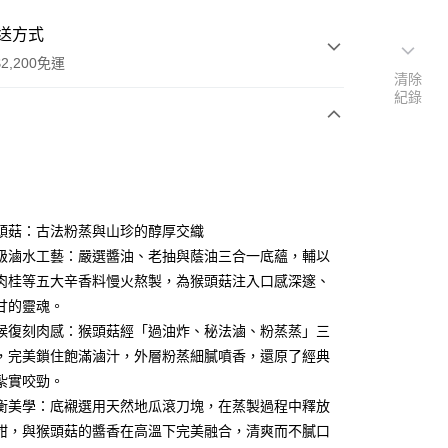
送方式
2,200免運
清除
紀錄
次付款
頭菇：古法粉蒸與山珍的醇厚交織
級滷水工藝：嚴選醬油、老抽與蔭油三合一底蘊，輔以
肉桂等五大辛香料慢火熬製，為猴頭菇注入口感深邃、
甘的靈魂。
候復刻肉感：猴頭菇經「過油炸、秘法滷、粉蒸蒸」三
y
，完美鎖住飽滿滷汁，外層粉蒸細膩噴香，還原了經典
紮實咬勁。
衡美學：底襯選用天然地瓜滾刀塊，在蒸製過程中釋放
甜，與猴頭菇的醬香在高溫下完美融合，清爽而不膩口