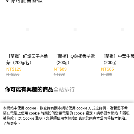
🔽你可能會喜歡
［蘭揚］紅燒栗子杏鮑
［蘭揚］Q啵椰香芋露
［蘭揚］中華牛
菇（200g/包）
（200g）
（200g）
NT$129
NT$89
NT$85
NT$150
NT$98
NT$99
你可能有興趣的商品
全站排行
本網站中使用 cookie，欲查詢有關本網站使用 cookie 方式之詳情，及若您不希
熱門標籤
望在電腦上使用 cookie 時應如何變更電腦的 cookie 設定，請參閱本網站「
隱私
權條款
」之 Cookie 聲明。您繼續使用本網站即表示您同意本公司得按本網站使
用條款之 Cookie 聲明使用 cookie。
了解更多 >