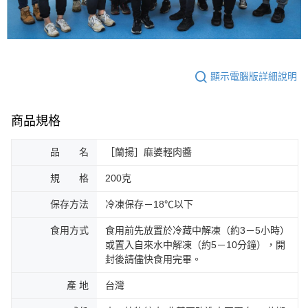
顯示電腦版詳細說明
商品規格
品 名
［蘭揚］麻婆輕肉醬
規 格
200克
保存方法
冷凍保存－18℃以下
食用方式
食用前先放置於冷藏中解凍（約3－5小時）
或置入自來水中解凍（約5－10分鐘），開
封後請儘快食用完畢。
產 地
台灣