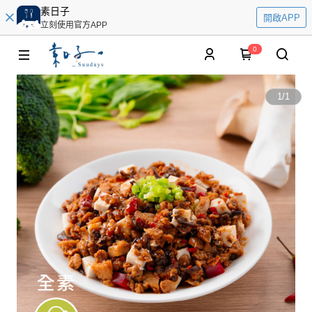
素日子
開啟APP
立刻使用官方APP
0
1
/
1