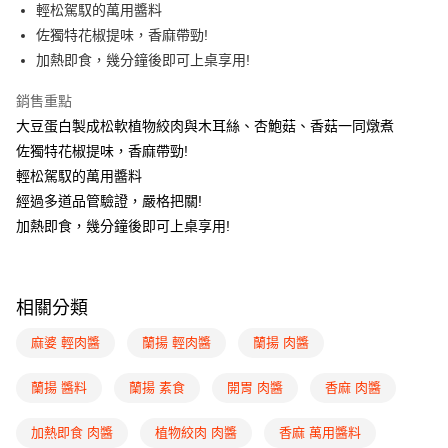
街口支付
輕松駕馭的萬用醬料
佐獨特花椒提味，香麻帶勁!
悠遊付
加熱即食，幾分鐘後即可上桌享用!
Google Pay
銷售重點
全盈+PAY
大豆蛋白製成松軟植物絞肉與木耳絲、杏鮑菇、香菇一同燉煮
佐獨特花椒提味，香麻帶勁!
ATM付款
輕松駕馭的萬用醬料
經過多道品管驗證，嚴格把關!
運送方式
加熱即食，幾分鐘後即可上桌享用!
冷凍付款後全家取貨
每筆NT$220，滿NT$2,200(含以上)免運費
冷凍7-11取貨(快速到店)
相關分類
每筆NT$230，滿NT$2,300(含以上)免運費
麻婆 輕肉醬
蘭揚 輕肉醬
蘭揚 肉醬
冷凍宅配
蘭揚 醬料
蘭揚 素食
開胃 肉醬
香麻 肉醬
每筆NT$220，滿NT$2,200(含以上)免運費
離島冷凍宅配
查看運費
加熱即食 肉醬
植物絞肉 肉醬
香麻 萬用醬料